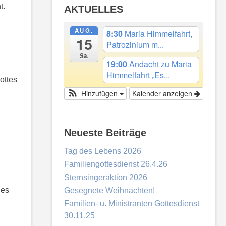
t.
AKTUELLES
AUG.
8:30
Maria Himmelfahrt,
15
Patrozinium m...
Sa.
19:00
Andacht zu Maria
Himmelfahrt „Es...
ottes
Kalender anzeigen
Hinzufügen
Neueste Beiträge
Tag des Lebens 2026
Familiengottesdienst 26.4.26
Sternsingeraktion 2026
nes
Gesegnete Weihnachten!
Familien- u. Ministranten Gottesdienst
30.11.25