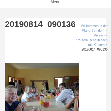
Menu
20190814_090136
Willkommen in der
Pfarre Berndorf!
>
Mission
>
Kräuterbüscherlbinden
mit Kindern
>
20190814_090136